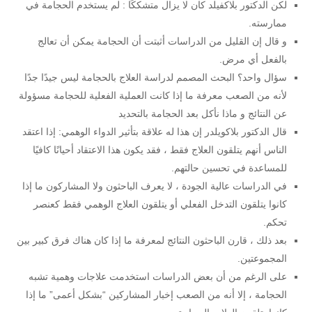
لكن الدكتور بلاكفيلد كان لا يزال متشككًا : لم يستخدم الحجامة في
ممارسته.
و قال إن القليل من الدراسات أثبتت أن الحجامة يمكن أن تعالج
بالفعل أي مرض.
سؤال واحد؟ البحث المصمم لدراسة العلاج بالحجامة ليس جيدًا جدًا
لأنه من الصعب معرفة ما إذا كانت العملية الفعلية للحجامة مسؤولة
عن النتائج و ماذا نأكل بعد الحجامة بالتحديد
قال الدكتور بلاكويلدر إن هذا له علاقة بتأثير الدواء الوهمي: إذا اعتقد
الناس أنهم يتلقون العلاج فقط ، فقد يكون هذا الاعتقاد أحيانًا كافيًا
للمساعدة في تحسين حالتهم.
في الدراسات عالية الجودة ، لا يعرف الباحثون ولا المشاركون ما إذا
كانوا يتلقون التدخل الفعلي أو يتلقون العلاج الوهمي فقط كعنصر
تحكم.
بعد ذلك ، قارن الباحثون النتائج لمعرفة ما إذا كان هناك فرق كبير بين
المجموعتين.
على الرغم من أن بعض الدراسات استخدمت علاجات وهمية تشبه
الحجامة ، إلا أنه من الصعب إخبار المشاركين “بشكل أعمى” ما إذا