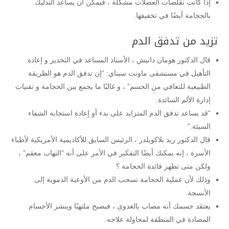
إذا كانت تقلصات العضلات مشكلة ، فيمكن أن يساعد التدليك
بالحجامة أيضًا في تخفيفها.
تزيد من تدفق الدم
قال الدكتور هومان دانيش ، الأستاذ المساعد في التخدير و إعادة
التأهيل في مستشفى ماونت سيناي: “إن تدفق الدم هو الطريقة
الطبيعية للتعافي من الجسم” ، و غالبًا ما يجمع بين الحجامة و تقنيات
إدارة الألم السائدة.
“قد يساعد تدفق الدم المتزايد على بدء أو إعادة استجابة الشفاء
السيئة.”
قال الدكتور ريد بلاكويلدر ، الرئيس السابق للأكاديمية الأمريكية لأطباء
الأسرة ، إنه يمكنك أيضًا التفكير في الأمر على أنه “التهاب معقم” ،
ولكن متى تظهر فائدة الحجامة ؟
وذلك لأن عملية الحجامة تسحب الدم من الأوعية الدموية إلى
الأنسجة.
يعتقد جسمك أنه مصاب بالعدوى ، فيصبح ملتهبًا وينشر الأجسام
المضادة في المنطقة لمحاولة علاجه.