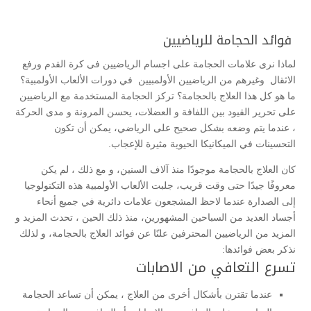
فوائد الحجامة للرياضيين
لماذا نرى علامات الحجامة على اجسام الرياضيين فى كرة القدم ورفع
الاثقال وغيرهم من الرياضيين الأولمبيين في دورات الألعاب الأولمبية؟
ما هو كل هذا العلاج بالحجامة؟ تركز الحجامة المستخدمة مع الرياضيين
على تحرير القيود بين اللفافة و العضلات، يحسن المرونة و مدى الحركة
، عندما يتم وضعه بشكل صحيح على الرياضي، يمكن أن تكون
التحسينات في الميكانيكا الحيوية مثيرة للإعجاب.
كان العلاج بالحجامة موجودًا منذ آلاف السنين، و مع ذلك ، لم يكن
معروفًا جيدًا حتى وقت قريب، جلبت الألعاب الأولمبية هذه التكنولوجيا
إلى الصدارة عندما لاحظ المشجعون علامات دائرية في جميع أنحاء
أجساد العديد من السباحين المشهورين، منذ ذلك الحين ، تحدث المزيد و
المزيد من الرياضيين المحترفين علنًا عن فوائد العلاج بالحجامة، و لذلك
نذكر بعض فوائدها:
تسرع التعافي من الاصابات
عندما تقترن بأشكال أخرى من العلاج ، يمكن أن تساعد الحجامة