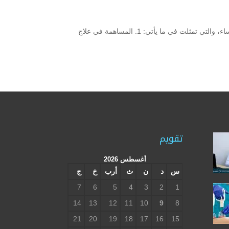
فوائد الحجامة للرجال ما هي فوائد الحجامة للرجال؟ وهل تختلف عن تلك الخاصة بالنساء؟ فوائد الحجامة هي ذاتها لكل من الرجال والنساء، والتي تمثلت في ما يأتي: 1. المساهمة في علاج
تقويم
أغسطس 2026
س
د
ن
ث
أرب
خ
ج
7
6
5
4
3
2
1
14
13
12
11
10
9
8
21
20
19
18
17
16
15