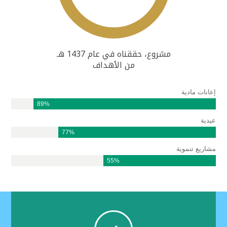
مشروع، حققناه في عام 1437 هـ
من الأهداف
إعانات مادية
89%
عيدية
77%
مشاريع تنموية
55%