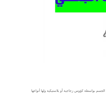
الجسم بواسطة كؤوس زجاجية أو بلاستيكية ولها أنواعها